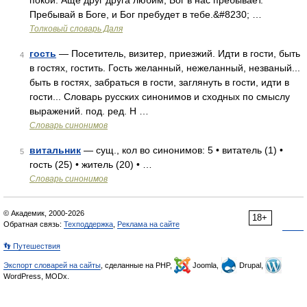
покой. Аще друг друга любим, Бог в нас пребывает.
Пребывай в Боге, и Бог пребудет в тебе.&#8230; …
Толковый словарь Даля
гость
— Посетитель, визитер, приезжий. Идти в гости, быть
4
в гостях, гостить. Гость желанный, нежеланный, незваный...
быть в гостях, забраться в гости, заглянуть в гости, идти в
гости... Словарь русских синонимов и сходных по смыслу
выражений. под. ред. Н …
Словарь синонимов
витальник
— сущ., кол во синонимов: 5 • витатель (1) •
5
гость (25) • житель (20) • …
Словарь синонимов
© Академик, 2000-2026
18+
Обратная связь:
Техподдержка
,
Реклама на сайте
👣 Путешествия
Экспорт словарей на сайты
, сделанные на PHP,
Joomla,
Drupal,
WordPress, MODx.